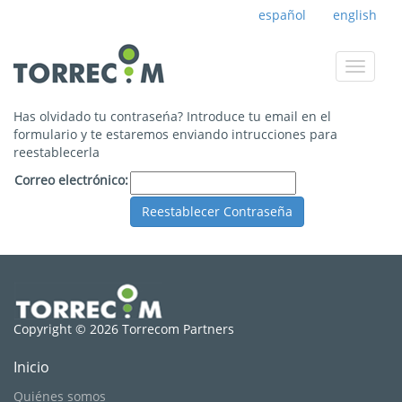
español
english
Toggle
navigat
Has olvidado tu contraseńa? Introduce tu email en el
formulario y te estaremos enviando intrucciones para
reestablecerla
Correo electrónico:
Copyright © 2026 Torrecom Partners
Inicio
Quiénes somos